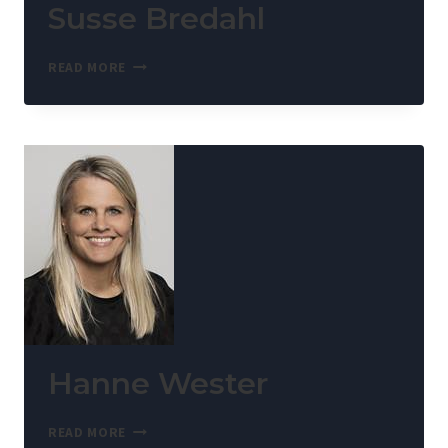
Susse Bredahl
READ MORE
Hanne Wester
READ MORE