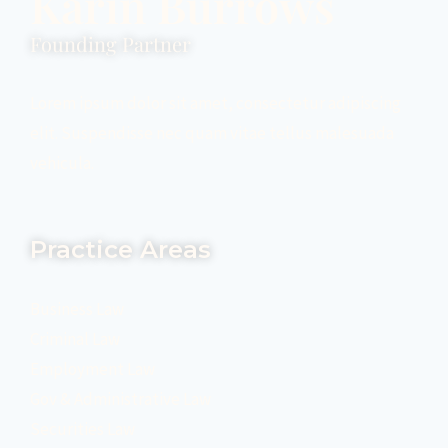
Karin Burrows
Founding Partner
Lorem ipsum dolor sit amet, consectetur adipiscing
elit. Suspendisse nec quam vitae tellus malesuada
vehicula.
Practice Areas
Business Law
Criminal Law
Employment Law
Gov & Administrative Law
Securities Law