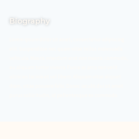
Biography
Lorem ipsum dolor sit amet, consectetur adipiscing
elit. Suspendisse nec quam vitae tellus malesuada
vehicula. Mauris interdum erat non mauris commodo,
eu aliquam tortor viverra. Fusce ac arcu non velit
ultricies lacinia et vel libero. Aliquam vitae aliquet
diam, vitae posuere felis. Donec iaculis dui sit amet
purus sollicitudin, id pellentesque ex commodo.