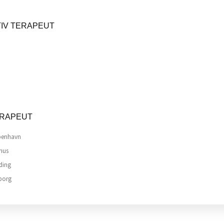
IV TERAPEUT
ERAPEUT
øbenhavn
rhus
ding
lborg